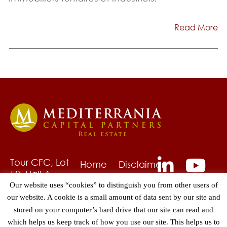
Read More
Tour CFC, Lot
Home
Disclaimer
58, Hall A,
About
Privacy
6ème étage
Our website uses “cookies” to distinguish you from other users of
Us
Policy
Quartier
our website. A cookie is a small amount of data sent by our site and
Fund
Grievances
CAsa-Anfa,
stored on your computer’s hard drive that our site can read and
Management
Contact
Hay Hassani
which helps us keep track of how you use our site. This helps us to